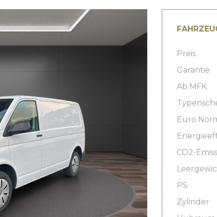
FAHRZEU
Preis
Garantie
Ab MFK
Typensch
Euro Nor
Energieeff
CO2-Emiss
Leergewic
PS
Zylinder