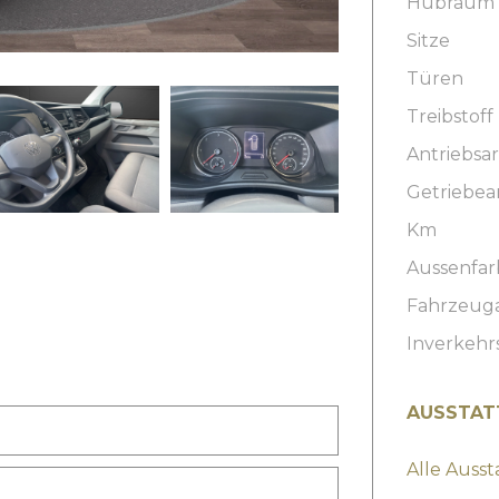
Hubraum
Sitze
Türen
Treibstoff
Antriebsar
Getriebea
Km
Aussenfar
Fahrzeug
Inverkehr
AUSSTAT
Alle Auss