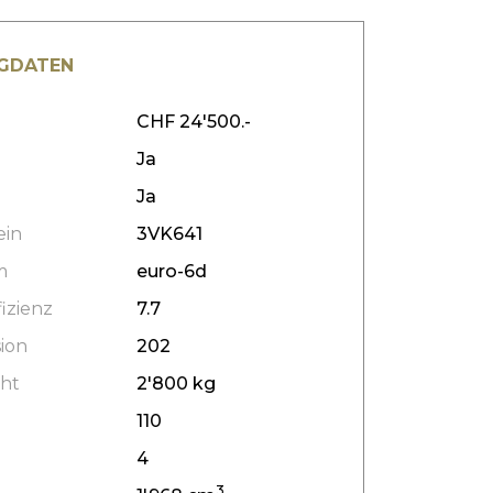
GDATEN
CHF 24'500.-
Ja
Ja
ein
3VK641
m
euro-6d
izienz
7.7
ion
202
ht
2'800 kg
110
4
3