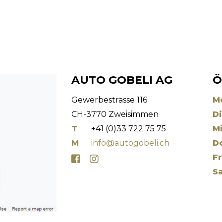
AUTO GOBELI AG
Ö
Gewerbestrasse 116
M
CH-3770 Zweisimmen
Di
T
+41 (0)33 722 75 75
Mi
M
info@autogobeli.ch
D
Fr
Sa