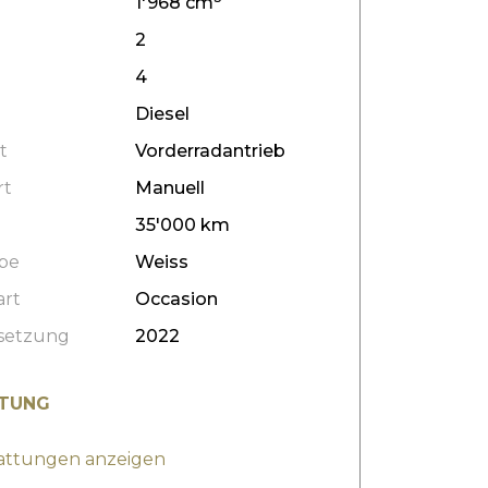
1'968 cm
2
4
Diesel
t
Vorderradantrieb
rt
Manuell
35'000 km
be
Weiss
art
Occasion
setzung
2022
TUNG
tattungen anzeigen