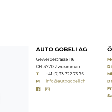
AUTO GOBELI AG
Ö
Gewerbestrasse 116
M
CH-3770 Zweisimmen
Di
T
+41 (0)33 722 75 75
Mi
M
info@autogobeli.ch
D
Fr
Sa