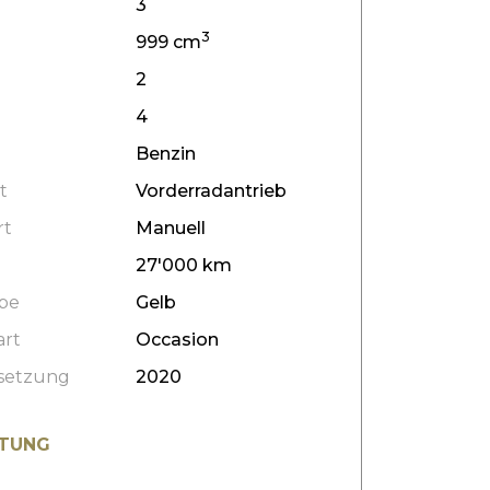
3
3
999 cm
2
4
Benzin
t
Vorderradantrieb
rt
Manuell
27'000 km
be
Gelb
art
Occasion
setzung
2020
TUNG