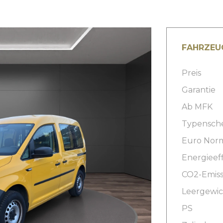
FAHRZEU
Preis
Garantie
Ab MFK
Typensch
Euro Nor
Energieeff
CO2-Emiss
Leergewic
PS