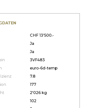
GDATEN
CHF 13'500.-
Ja
Ja
ein
3VF483
m
euro-6d-temp
izienz
7.8
ion
177
ht
2'026 kg
102