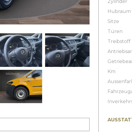
Zylinder
Hubraum
Sitze
Türen
Treibstoff
Antriebsar
Getriebea
Km
Aussenfar
Fahrzeug
Inverkehr
AUSSTAT